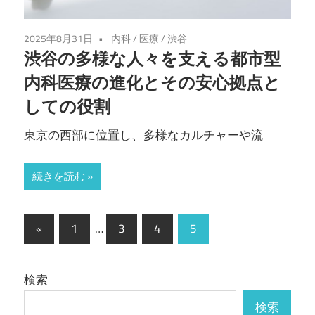
2025年8月31日
内科
/
医療
/
渋谷
渋谷の多様な人々を支える都市型
内科医療の進化とその安心拠点と
しての役割
東京の西部に位置し、多様なカルチャーや流
続きを読む
投
前
«
1
…
3
4
5
の
稿
記
の
検索
事
ペ
検索