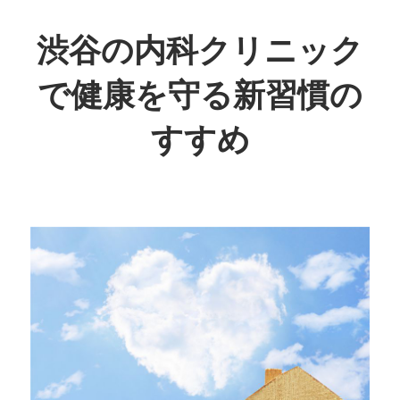
コ
ン
渋谷の内科クリニック
テ
で健康を守る新習慣の
ン
ツ
すすめ
へ
ス
あ
キ
な
ッ
た
プ
の
健
康
を
サ
ポ