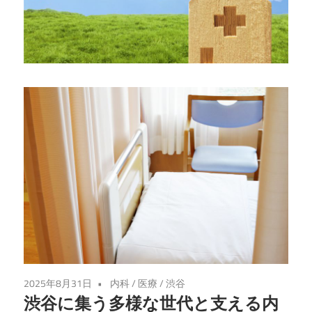
ー
ト
す
る、
渋
谷
の
新
し
い
拠
点
へ
よ
2025年8月31日
内科
/
医療
/
渋谷
う
渋谷に集う多様な世代と支える内
こ