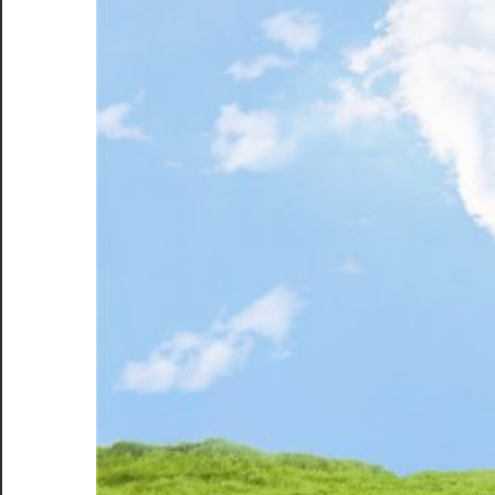
す
る、
渋
谷
の
新
し
い
拠
点
へ
よ
う
こ
そ！