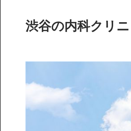
コ
ン
テ
渋谷の内科クリニ
ン
ツ
あ
へ
な
ス
た
キ
の
ッ
健
プ
康
を
サ
ポ
ー
ト