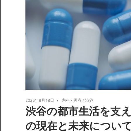
2025年9月18日
内科
/
医療
/
渋谷
渋谷の都市生活を支
の現在と未来につい